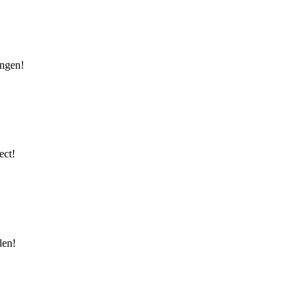
ingen!
ect!
len!