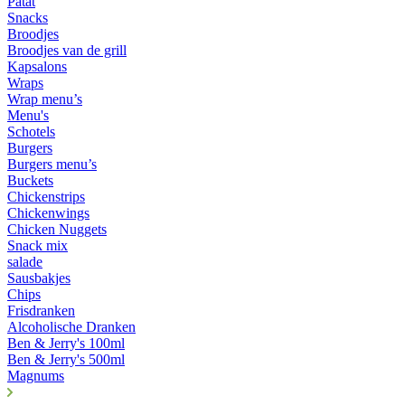
Patat
Snacks
Broodjes
Broodjes van de grill
Kapsalons
Wraps
Wrap menu’s
Menu's
Schotels
Burgers
Burgers menu’s
Buckets
Chickenstrips
Chickenwings
Chicken Nuggets
Snack mix
salade
Sausbakjes
Chips
Frisdranken
Alcoholische Dranken
Ben & Jerry's 100ml
Ben & Jerry's 500ml
Magnums