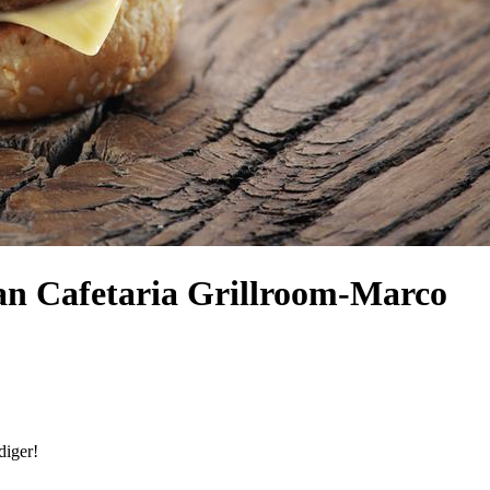
an Cafetaria Grillroom-Marco
diger!